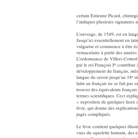
certain Estienne Picard, chirur
l’indiquer plusieurs signatures 
L’ouvrage, de 1549, est en lang
Jusqu’ici essentiellement en lati
vulgarise et commence à être éc
vernaculaire à partir des année
L’ordonnance de Villers-Cotter
par le roi François I
contribue à
er
développement du français, même 
langue du savoir jusqu’au 18
si
e
latin au français ne se fait pas sa
trouver des équivalents français
termes scientifiques. Ceci expli
« exposition de quelques lieux d
livre, qui donne des explications
jugés compliqués.
Le livre contient quelques illust
vues du squelette humain, des 