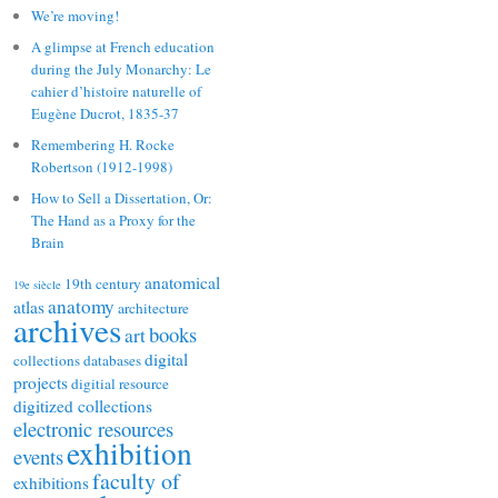
We’re moving!
A glimpse at French education
during the July Monarchy: Le
cahier d’histoire naturelle of
Eugène Ducrot, 1835-37
Remembering H. Rocke
Robertson (1912-1998)
How to Sell a Dissertation, Or:
The Hand as a Proxy for the
Brain
anatomical
19th century
19e siècle
anatomy
atlas
architecture
archives
books
art
digital
collections
databases
projects
digitial resource
digitized collections
electronic resources
exhibition
events
faculty of
exhibitions