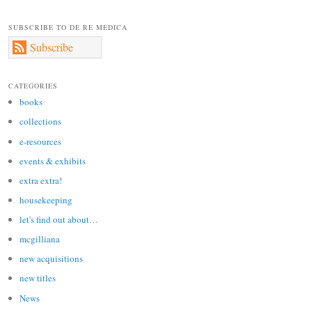
SUBSCRIBE TO DE RE MEDICA
Subscribe
CATEGORIES
books
collections
e-resources
events & exhibits
extra extra!
housekeeping
let's find out about…
mcgilliana
new acquisitions
new titles
News