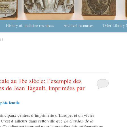
History of medicine resources
Archival resources
Osler Library 
17
cale au 16e siècle: l’exemple des
ues de Jean Tagault, imprimées par
phie Ientile
rincipaux centres d’imprimerie d’Europe, et un vivier
 C’est d’ailleurs dans cette ville que
Le Guydon de la
 Chauliac est imprimé pour la première fois en français en