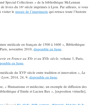
nd Special Collections » de la bibliothèque McLennan
 de livres du 16
siècle imprimés à Lyon. Par ailleurs, si vous
e
 visiter le
musée de l’imprimerie
qui retrace toute l’histoire
rature médicale en français de 1500 à 1600 », Bibliothèque
Paris, novembre 2010,
disponible en ligne
.
merie en France au XVe et au XVIe siècle
, volume 3, Paris,
ponible en ligne
.
 médicale du XVI
siècle entre tradition et innovation »,
La
e
e Lyon
, 2014, 24, 9,
disponible en ligne
.
erne, « Humanisme et médecine, un exemple de diffusion des
a bibliothèque d’Emile et Lucien Bax », [exposition virtuelle],
16e siècle
16th century
chirurgie
histoire de la
ana
|
Tagged
,
,
,