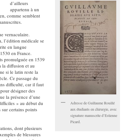
d’ailleurs
appartenu à un
gien, comme semblent
manuscrites.
ue vernaculaire.
n, l’édition médicale se
rite en langue
s 1530 en France.
êts promulguée en 1539
 la diffusion et au
si le latin reste la
ècle. Ce passage du
ns difficulté, car il faut
 pour désigner des
que la présence d’une
ifficiles » au début du
Adresse de Guillaume Rouillé
 sur certains points
aux étudiants en chirurgie, avec
signature manuscrite d’Estienne
Picard.
rations, dont plusieurs
exemples de blessures