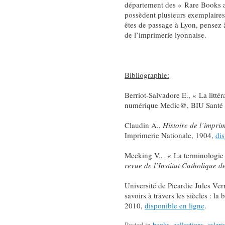
département des « Rare Books a
possèdent plusieurs exemplaires
êtes de passage à Lyon, pensez à
de l’imprimerie lyonnaise.
Bibliographie:
Berriot-Salvadore E., « La litté
numérique Medic@, BIU Santé 
Claudin A.,
Histoire de l’impri
Imprimerie Nationale, 1904,
dis
Mecking V., « La terminologie
revue de l’Institut Catholique d
Université de Picardie Jules V
savoirs à travers les siècles : l
2010,
disponible en ligne
.
Posted in
books
,
collections
,
osleri