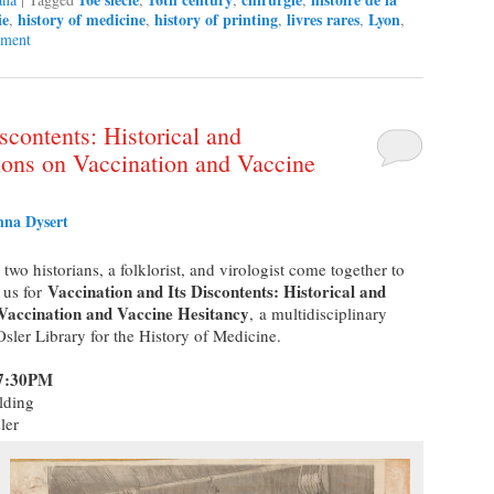
ie
history of medicine
history of printing
livres rares
Lyon
,
,
,
,
,
mment
scontents: Historical and
ions on Vaccination and Vaccine
na Dysert
o historians, a folklorist, and virologist come together to
Vaccination and Its Discontents: Historical and
 us for
Vaccination and Vaccine Hesitancy
,
a multidisciplinary
sler Library for the History of Medicine.
-7:30PM
lding
ler