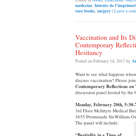
médecine
histoire de l’imprimer
,
rare books
surgery
,
|
Leave a co
Vaccination and Its Di
Contemporary Reflect
Hesitancy
An
Posted on
February 14, 2017
by
Want to see what happens when tw
discuss vaccination? Please join
Contemporary Reflections on 
discussion panel hosted by the O
Monday, February 20th, 5:30
3rd Floor McIntyre Medical Bui
3655 Promenade Sir-William-Os
The panel will include:
“Bestiality in a Time of