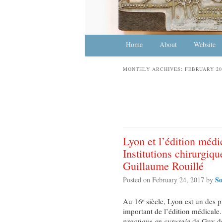
Main menu
Home
Skip to primary content
Skip to secondary content
About
Website
MONTHLY ARCHIVES:
FEBRUARY 20
Lyon et l’édition médi
Institutions chirurgiq
Guillaume Rouillé
So
Posted on
February 24, 2017
by
Au 16
siècle, Lyon est un des p
e
important de l’édition médicale.
practique en cyrurgie
de Guy de