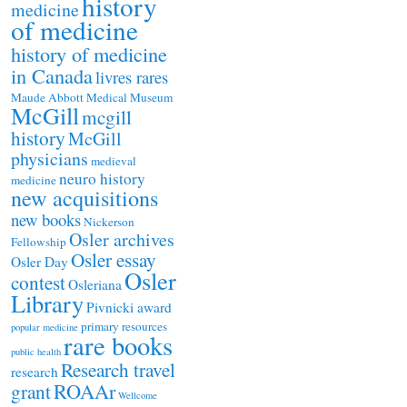
history
medicine
of medicine
history of medicine
in Canada
livres rares
Maude Abbott Medical Museum
McGill
mcgill
history
McGill
physicians
medieval
neuro history
medicine
new acquisitions
new books
Nickerson
Osler archives
Fellowship
Osler essay
Osler Day
Osler
contest
Osleriana
Library
Pivnicki award
primary resources
popular medicine
rare books
public health
Research travel
research
ROAAr
grant
Wellcome