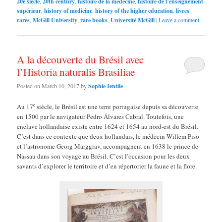
20e siècle
,
20th century
,
histoire de la médecine
,
histoire de l’enseignement
supérieur
,
history of medicine
,
history of the higher education
,
livres
rares
,
McGill University
,
rare books
,
Université McGill
|
Leave a comment
A la découverte du Brésil avec
l’Historia naturalis Brasiliae
Posted on
March 10, 2017
by
Sophie Ientile
e
Au 17
siècle, le Brésil est une terre portugaise depuis sa découverte
en 1500 par le navigateur Pedro Álvares Cabral. Toutefois, une
enclave hollandaise existe entre 1624 et 1654 au nord-est du Brésil.
C’est dans ce contexte que deux hollandais, le médecin Willem Piso
et l’astronome Georg Marggrav, accompagnent en 1638 le prince de
Nassau dans son voyage au Brésil. C’est l’occasion pour les deux
savants d’explorer le territoire et d’en répertorier la faune et la flore.