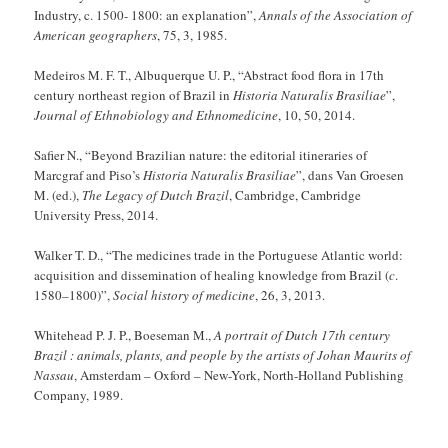
Industry, c. 1500- 1800: an explanation”,
Annals of the Association of
American geographers
, 75, 3, 1985.
Medeiros M. F. T., Albuquerque U. P., “Abstract food flora in 17th
century northeast region of Brazil in
Historia Naturalis Brasiliae
”,
Journal of Ethnobiology and Ethnomedicine
, 10, 50, 2014.
Safier N., “Beyond Brazilian nature: the editorial itineraries of
Marcgraf and Piso’s
Historia Naturalis Brasiliae
”, dans Van Groesen
M. (ed.),
The Legacy of Dutch Brazil
, Cambridge, Cambridge
University Press, 2014.
Walker T. D., “The medicines trade in the Portuguese Atlantic world:
acquisition and dissemination of healing knowledge from Brazil (
c
.
1580–1800)”,
Social history of medicine
, 26, 3, 2013.
Whitehead P. J. P., Boeseman M.,
A portrait of Dutch 17th century
Brazil : animals, plants, and people by the artists of Johan Maurits of
Nassau
, Amsterdam – Oxford – New-York, North-Holland Publishing
Company, 1989.