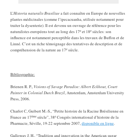
L’
Historia naturalis Brasiliae
a fait connaître en Europe de nouvelles
plantes médicinales (comme l’ipecacuanha, utilisée notamment pour
traiter la dysenterie). Il est devenu un ouvrage de référence pour les
e
e
naturalistes européens tout au long des 17
et 18
siècles: son
influence est notamment perceptible dans les travaux de Buffon et de
Linné. C’est un riche témoignage des tentatives de description et de
e
compréhension de la nature au 17
siècle.
Bibliographie:
Brienen R. P.,
Visions of Savage Paradise: Albert Eckhout, Court
Painter in Colonial Dutch Brazil
, Amsterdam, Amsterdam University
Press, 2006.
Charlot C, Guibert M.-S., “Petite histoire de la Racine Brésilienne en
ème
e
France au 17
siècle”, 38
Congrès international d’histoire de la
Pharmacie, Séville, 19-22 septembre 2007,
disponible en ligne
.
Galloway J. H., “Tradition and innovation in the American sugar