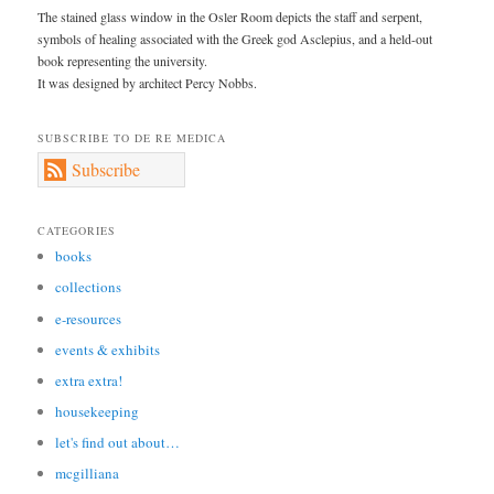
The stained glass window in the Osler Room depicts the staff and serpent,
symbols of healing associated with the Greek god Asclepius, and a held-out
book representing the university.
It was designed by architect Percy Nobbs.
SUBSCRIBE TO DE RE MEDICA
Subscribe
CATEGORIES
books
collections
e-resources
events & exhibits
extra extra!
housekeeping
let's find out about…
mcgilliana