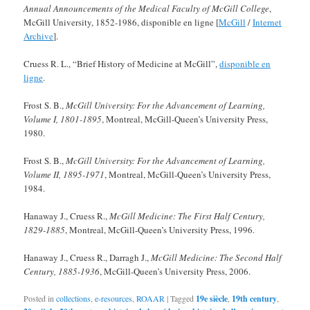
Annual Announcements of the Medical Faculty of McGill College
,
McGill University, 1852-1986, disponible en ligne [
McGill
/
Internet
Archive
].
Cruess R. L., “Brief History of Medicine at McGill”,
disponible en
ligne
.
Frost S. B.,
McGill University: For the Advancement of Learning,
Volume I, 1801-1895
, Montreal, McGill-Queen’s University Press,
1980.
Frost S. B.,
McGill University: For the Advancement of Learning,
Volume II, 1895-1971
, Montreal, McGill-Queen’s University Press,
1984.
Hanaway J., Cruess R.,
McGill Medicine: The First Half Century,
1829-1885
, Montreal, McGill-Queen’s University Press, 1996.
Hanaway J., Cruess R., Darragh J.,
McGill Medicine: The Second Half
Century, 1885-1936
, McGill-Queen’s University Press, 2006.
Posted in
collections
,
e-resources
,
ROAAR
|
Tagged
19e siècle
,
19th century
,