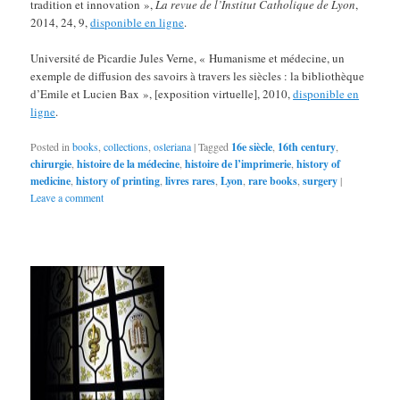
tradition et innovation »,
La revue de l’Institut Catholique de Lyon
,
2014, 24, 9,
disponible en ligne
.
Université de Picardie Jules Verne, « Humanisme et médecine, un
exemple de diffusion des savoirs à travers les siècles : la bibliothèque
d’Emile et Lucien Bax », [exposition virtuelle], 2010,
disponible en
ligne
.
Posted in
books
,
collections
,
osleriana
|
Tagged
16e siècle
,
16th century
,
chirurgie
,
histoire de la médecine
,
histoire de l’imprimerie
,
history of
medicine
,
history of printing
,
livres rares
,
Lyon
,
rare books
,
surgery
|
Leave a comment