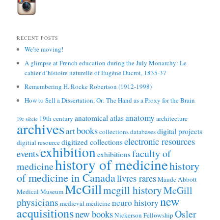
RECENT POSTS
We’re moving!
A glimpse at French education during the July Monarchy: Le
cahier d’histoire naturelle of Eugène Ducrot, 1835-37
Remembering H. Rocke Robertson (1912-1998)
How to Sell a Dissertation, Or: The Hand as a Proxy for the Brain
anatomy
anatomical atlas
19th century
architecture
19e siècle
archives
books
art
digital projects
collections
databases
electronic resources
digitized collections
digitial resource
exhibition
faculty of
events
exhibitions
history of medicine
history
medicine
of medicine in Canada
livres rares
Maude Abbott
McGill
mcgill history
McGill
Medical Museum
new
physicians
neuro history
medieval medicine
acquisitions
Osler
new books
Nickerson Fellowship