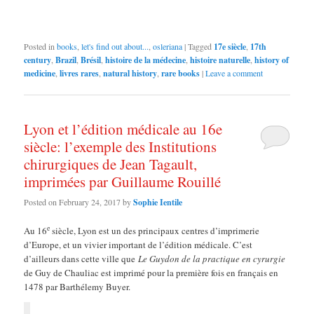
Posted in
books
,
let's find out about...
,
osleriana
|
Tagged
17e siècle
,
17th
century
,
Brazil
,
Brésil
,
histoire de la médecine
,
histoire naturelle
,
history of
medicine
,
livres rares
,
natural history
,
rare books
|
Leave a comment
Lyon et l’édition médicale au 16e
siècle: l’exemple des Institutions
chirurgiques de Jean Tagault,
imprimées par Guillaume Rouillé
Posted on
February 24, 2017
by
Sophie Ientile
e
Au 16
siècle, Lyon est un des principaux centres d’imprimerie
d’Europe, et un vivier important de l’édition médicale. C’est
d’ailleurs dans cette ville que
Le Guydon de la practique en cyrurgie
de Guy de Chauliac est imprimé pour la première fois en français en
1478 par Barthélemy Buyer.