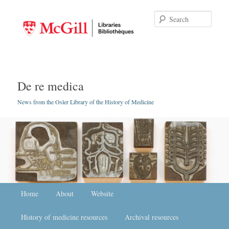
Searc
De re medica
News from the Osler Library of the History of Medicine
Main menu
Home
Skip to primary content
Skip to secondary content
About
Website
History of medicine resources
Archival resources