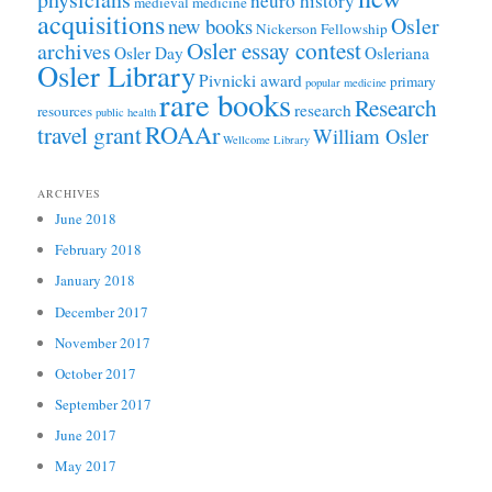
neuro history
medieval medicine
acquisitions
Osler
new books
Nickerson Fellowship
Osler essay contest
archives
Osler Day
Osleriana
Osler Library
Pivnicki award
primary
popular medicine
rare books
Research
research
resources
public health
ROAAr
travel grant
William Osler
Wellcome Library
ARCHIVES
June 2018
February 2018
January 2018
December 2017
November 2017
October 2017
September 2017
June 2017
May 2017