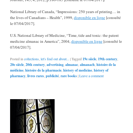
National Library of Canada, “Impressions: 250 years of printing… in
the lives of Canadians – Health”, 1999,
disponible en ligne
[consulté
le 07/04/2017].
U.S. National Library of Medicine, “Time, tide and tonic: the patent
medicine almanac in America”, 2004,
disponible en ligne
[consulté le
07/04/2017].
Posted in
collections
,
let's find out about...
|
Tagged
19e siècle
,
19th century
,
20e siècle
,
20th century
,
advertising
,
almanac
,
almanach
,
histoire de la
médicine
,
histoire de la pharmacie
,
history of medicine
,
history of
pharmacy
,
livres rares
,
publicité
,
rare books
|
Leave a comment