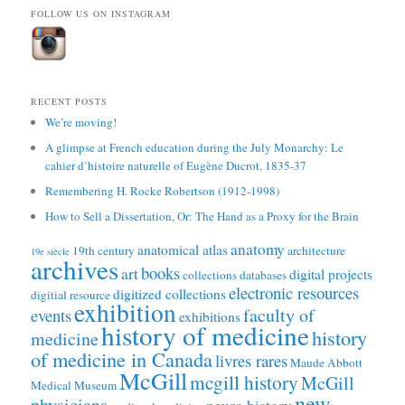
FOLLOW US ON INSTAGRAM
RECENT POSTS
We’re moving!
A glimpse at French education during the July Monarchy: Le
cahier d’histoire naturelle of Eugène Ducrot, 1835-37
Remembering H. Rocke Robertson (1912-1998)
How to Sell a Dissertation, Or: The Hand as a Proxy for the Brain
anatomy
anatomical atlas
19th century
architecture
19e siècle
archives
books
art
digital projects
collections
databases
electronic resources
digitized collections
digitial resource
exhibition
faculty of
events
exhibitions
history of medicine
history
medicine
of medicine in Canada
livres rares
Maude Abbott
McGill
mcgill history
McGill
Medical Museum
new
physicians