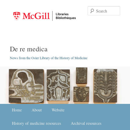
Searc
De re medica
News from the Osler Library of the History of Medicine
Main menu
Home
Skip to primary content
Skip to secondary content
About
Website
History of medicine resources
Archival resources