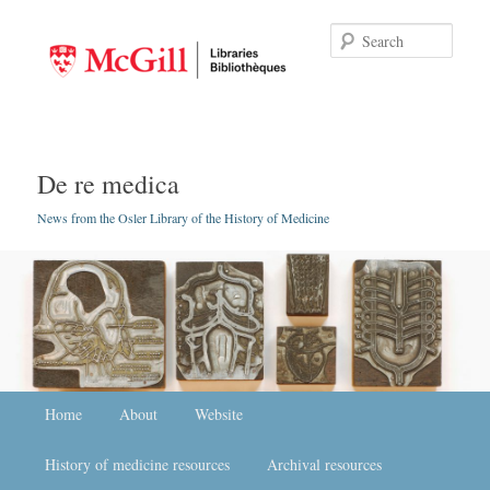
Searc
De re medica
News from the Osler Library of the History of Medicine
Main menu
Home
Skip to primary content
Skip to secondary content
About
Website
History of medicine resources
Archival resources