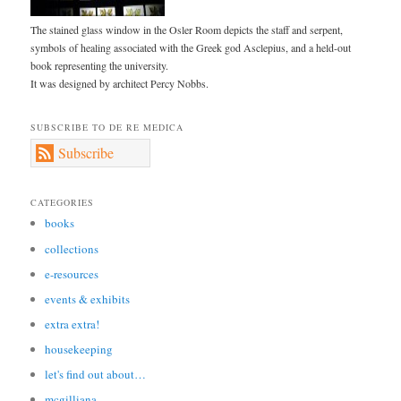
The stained glass window in the Osler Room depicts the staff and serpent,
symbols of healing associated with the Greek god Asclepius, and a held-out
book representing the university.
It was designed by architect Percy Nobbs.
SUBSCRIBE TO DE RE MEDICA
Subscribe
CATEGORIES
books
collections
e-resources
events & exhibits
extra extra!
housekeeping
let's find out about…
mcgilliana