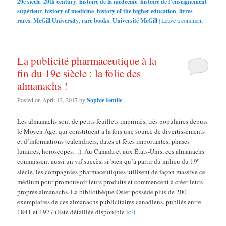
20e siècle
,
20th century
,
histoire de la médecine
,
histoire de l’enseignement
supérieur
,
history of medicine
,
history of the higher education
,
livres
rares
,
McGill University
,
rare books
,
Université McGill
|
Leave a comment
La publicité pharmaceutique à la
fin du 19e siècle : la folie des
almanachs !
Posted on
April 12, 2017
by
Sophie Ientile
Les almanachs sont de petits feuillets imprimés, très populaires depuis
le Moyen Age, qui constituent à la fois une source de divertissements
et d’informations (calendriers, dates et fêtes importantes, phases
lunaires, horoscopes…). Au Canada et aux États-Unis, ces almanachs
e
connaissent aussi un vif succès, si bien qu’à partir du milieu du 19
siècle, les compagnies pharmaceutiques utilisent de façon massive ce
médium pour promouvoir leurs produits et commencent à créer leurs
propres almanachs. La bibliothèque Osler possède plus de 200
exemplaires de ces almanachs publicitaires canadiens, publiés entre
1841 et 1977 (liste détaillée disponible
ici
).