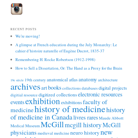
RECENT POSTS
We’re moving!
A glimpse at French education during the July Monarchy: Le
cahier d’histoire naturelle of Eugène Ducrot, 1835-37
Remembering H. Rocke Robertson (1912-1998)
How to Sell a Dissertation, Or: The Hand as a Proxy for the Brain
anatomy
anatomical atlas
19th century
architecture
19e siècle
archives
books
art
digital projects
collections
databases
electronic resources
digitized collections
digitial resource
exhibition
faculty of
events
exhibitions
history of medicine
history
medicine
of medicine in Canada
livres rares
Maude Abbott
McGill
mcgill history
McGill
Medical Museum
new
physicians
neuro history
medieval medicine