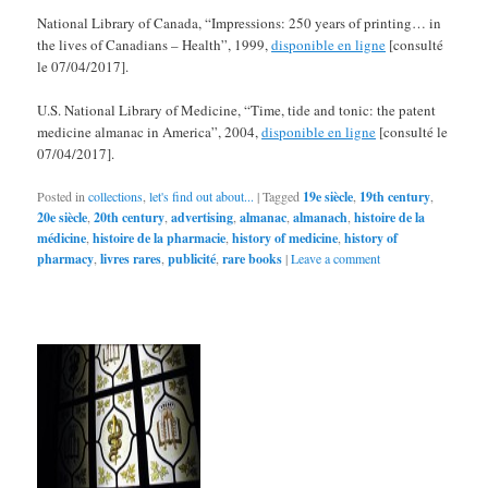
National Library of Canada, “Impressions: 250 years of printing… in
the lives of Canadians – Health”, 1999,
disponible en ligne
[consulté
le 07/04/2017].
U.S. National Library of Medicine, “Time, tide and tonic: the patent
medicine almanac in America”, 2004,
disponible en ligne
[consulté le
07/04/2017].
Posted in
collections
,
let's find out about...
|
Tagged
19e siècle
,
19th century
,
20e siècle
,
20th century
,
advertising
,
almanac
,
almanach
,
histoire de la
médicine
,
histoire de la pharmacie
,
history of medicine
,
history of
pharmacy
,
livres rares
,
publicité
,
rare books
|
Leave a comment