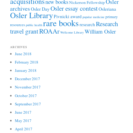
acquisitions
Osler
new books
Nickerson Fellowship
Osler essay contest
archives
Osler Day
Osleriana
Osler Library
Pivnicki award
primary
popular medicine
rare books
Research
research
resources
public health
ROAAr
travel grant
William Osler
Wellcome Library
ARCHIVES
June 2018
February 2018
January 2018
December 2017
November 2017
October 2017
September 2017
June 2017
May 2017
April 2017