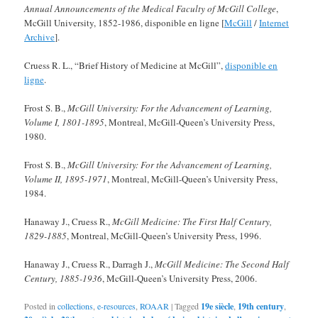
Annual Announcements of the Medical Faculty of McGill College
,
McGill University, 1852-1986, disponible en ligne [
McGill
/
Internet
Archive
].
Cruess R. L., “Brief History of Medicine at McGill”,
disponible en
ligne
.
Frost S. B.,
McGill University: For the Advancement of Learning,
Volume I, 1801-1895
, Montreal, McGill-Queen’s University Press,
1980.
Frost S. B.,
McGill University: For the Advancement of Learning,
Volume II, 1895-1971
, Montreal, McGill-Queen’s University Press,
1984.
Hanaway J., Cruess R.,
McGill Medicine: The First Half Century,
1829-1885
, Montreal, McGill-Queen’s University Press, 1996.
Hanaway J., Cruess R., Darragh J.,
McGill Medicine: The Second Half
Century, 1885-1936
, McGill-Queen’s University Press, 2006.
Posted in
collections
,
e-resources
,
ROAAR
|
Tagged
19e siècle
,
19th century
,