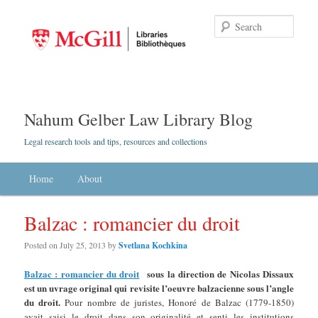
Searc
Nahum Gelber Law Library Blog
Legal research tools and tips, resources and collections
Main menu
Home
Skip to primary content
Skip to secondary content
About
Balzac : romancier du droit
Posted on
July 25, 2013
by
Svetlana Kochkina
Balzac : romancier du droit
sous la direction de Nicolas Dissaux
est un uvrage original qui revisite l’oeuvre balzacienne sous l’angle
du droit.
Pour nombre de juristes, Honoré de Balzac (1779-1850)
avait saisi le droit dans son originalité et senti les institutions