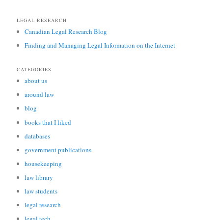
LEGAL RESEARCH
Canadian Legal Research Blog
Finding and Managing Legal Information on the Internet
CATEGORIES
about us
around law
blog
books that I liked
databases
government publications
housekeeping
law library
law students
legal research
legal tech