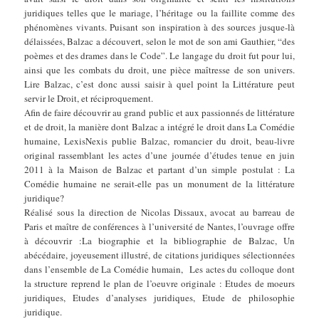
juridiques telles que le mariage, l’héritage ou la faillite comme des
phénomènes vivants. Puisant son inspiration à des sources jusque-là
délaissées, Balzac a découvert, selon le mot de son ami Gauthier, “des
poèmes et des drames dans le Code”. Le langage du droit fut pour lui,
ainsi que les combats du droit, une pièce maîtresse de son univers.
Lire Balzac, c’est donc aussi saisir à quel point la Littérature peut
servir le Droit, et réciproquement.
Afin de faire découvrir au grand public et aux passionnés de littérature
et de droit, la manière dont Balzac a intégré le droit dans La Comédie
humaine, LexisNexis publie Balzac, romancier du droit, beau-livre
original rassemblant les actes d’une journée d’études tenue en juin
2011 à la Maison de Balzac et partant d’un simple postulat : La
Comédie humaine ne serait-elle pas un monument de la littérature
juridique?
Réalisé sous la direction de Nicolas Dissaux, avocat au barreau de
Paris et maître de conférences à l’université de Nantes, l’ouvrage offre
à découvrir :La biographie et la bibliographie de Balzac, Un
abécédaire, joyeusement illustré, de citations juridiques sélectionnées
dans l’ensemble de La Comédie humain, Les actes du colloque dont
la structure reprend le plan de l’oeuvre originale : Etudes de moeurs
juridiques, Etudes d’analyses juridiques, Etude de philosophie
juridique.