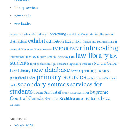
library services
new books
rare books
borrowing
art
civil law
access to justice
arbitration
Copyright Act
dictionaries
exhibit
exhibition
distinctions
Exhibitions
french law
health
historical
interesting
IMPORTANT
research
Homeless
Homelessness
law library
law
international law
law faculty
Law in Everyday Life
students
Nahum Gelber
legal profession
legal research
legislative research
new database
opening hours
Law Library
news
primary sources
periodical index
quebec law
québec
Rare
secondary sources
services for
books
students
Supreme
Sonia Smith
staff
summer
study space
Court of Canada
unsolicited advice
Svetlana Kochkina
wellness
ARCHIVES
March 2026