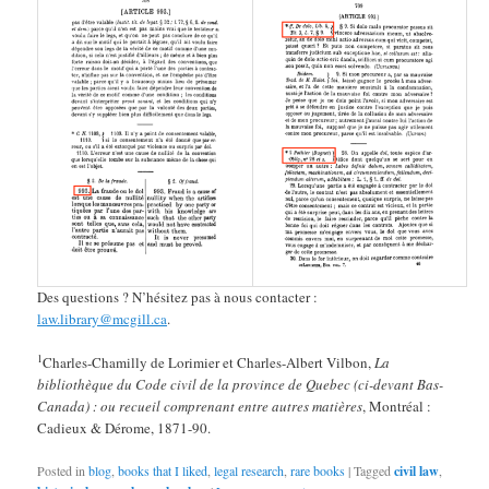
Des questions ? N’hésitez pas à nous contacter :
law.library@mcgill.ca
.
1
Charles-Chamilly de Lorimier et Charles-Albert Vilbon,
La
bibliothèque du Code civil de la province de Quebec (ci-devant Bas-
Canada) : ou recueil comprenant entre autres matières
, Montréal :
Cadieux & Dérome, 1871-90.
Posted in
blog
,
books that I liked
,
legal research
,
rare books
|
Tagged
civil law
,