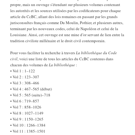
propre, mais un ouvrage s’étendant sur plusieurs volumes contenant
les autorités et les sources utilisées par les codificateurs pour chaque
article du CcBC, allant des lois romaines en passant par les grands
jurisconsultes français comme Du Moulin, Pothier, et plusieurs autres,
terminant par les nouveaux codes, celui de Napoléon et celui de la
Louisiane. Ainsi, cet ouvrage est une mine d’or servant de lien entre la
tradition civiliste millénaire et le droit civil contemporain.
Pour vous faciliter la recherche à travers
La bibliothèque du Code
civil
, voici une liste de tous les articles du CcBC contenus dans
chacun des volumes de
La bibliothèque
:
• Vol 1 : 1–122
• Vol 2 : 123–307
• Vol 3 : 308–466
• Vol 4 : 467–565 (début)
• Vol 5 : 565 (suite)–718
• Vol 6 : 719–857
• Vol 7 : 858–1026
• Vol 8 : 1027–1149
• Vol 9 : 1150–1265
• Vol 10 : 1266–1384
• Vol 11 : 1385–1501