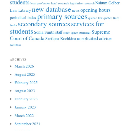
students
Nahum Gelber
legal profession
legal research
legislative research
new database
opening hours
Law Library
news
primary sources
periodical index
quebec law
québec
Rare
secondary sources
services for
books
students
Supreme
Sonia Smith
staff
summer
study space
Court of Canada
unsolicited advice
Svetlana Kochkina
wellness
ARCHIVES
March 2026
August 2025
February 2025
August 2023
February 2023
January 2023
March 2022
September 2021