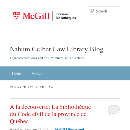
Searc
Nahum Gelber Law Library Blog
Legal research tools and tips, resources and collections
Main menu
Home
Skip to primary content
Skip to secondary content
About
TAG ARCHIVES:
CIVIL LAW
À la découverte: La bibliothèque
du Code civil de la province de
Québec
Posted on
February 24, 2021
by
McGill Library and