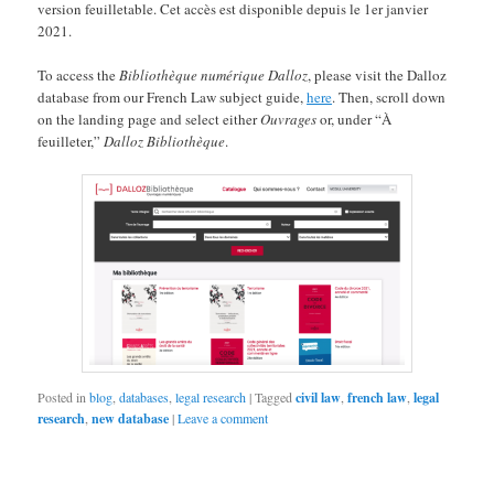
version feuilletable. Cet accès est disponible depuis le 1er janvier
2021.
To access the
Bibliothèque numérique Dalloz
, please visit the Dalloz
database from our French Law subject guide,
here
. Then, scroll down
on the landing page and select either
Ouvrages
or, under “À
feuilleter,”
Dalloz Bibliothèque
.
Posted in
blog
,
databases
,
legal research
|
Tagged
civil law
,
french law
,
legal
research
,
new database
|
Leave a comment