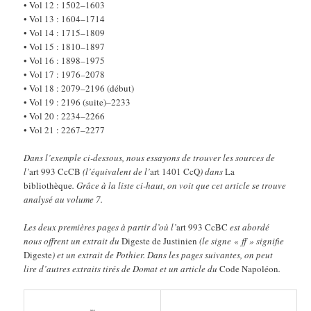
• Vol 12 : 1502–1603
• Vol 13 : 1604–1714
• Vol 14 : 1715–1809
• Vol 15 : 1810–1897
• Vol 16 : 1898–1975
• Vol 17 : 1976–2078
• Vol 18 : 2079–2196 (début)
• Vol 19 : 2196 (suite)–2233
• Vol 20 : 2234–2266
• Vol 21 : 2267–2277
Dans l’exemple ci-dessous, nous essayons de trouver les sources de
l’
art 993
CcCB
(l’équivalent de l’
art 1401
CcQ
) dans
La
bibliothèque
. Grâce à la liste ci-haut, on voit que cet article se trouve
analysé au volume 7.
Les deux premières pages à partir d’où l’
art 993 CcBC
est abordé
nous offrent un extrait du
Digeste de Justinien
(le signe
«
ff » signifie
Digeste
) et un extrait de Pothier.
Dans les pages suivantes, on peut
lire d’autres extraits tirés de Domat et un article du
Code Napoléon
.