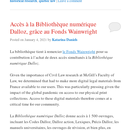
historical research
,
quebec law
|
Leave a comment
Accès à la Bibliothèque numérique
Dalloz, grâce au Fonds Wainwright
Posted on
January 4, 2021
by
Katarina Daniels
La bibliothèque tient à remercier
le Fonds Wainwright
pour sa
contribution à l’achat de deux accès simultanés à la
Bibliothèque
numérique Dalloz
.
Given the importance of Civil Law research at McGill’s Faculty of
Law, we determined that had to make more digital legal materials from
France available to our users. This was particularly pressing given the
impact of the global pandemic on access to our physical print
collections. Access to these digital materials therefore comes at a
critical time for our community.
La
Bibliothèque numérique Dalloz
donne accès à 1 500 ouvrages,
incluant les Codes Dalloz, Dalloz action, Lexiques, Précis Dalloz, les
manuels universitaires, les ouvrages de révision, et bien plus, en