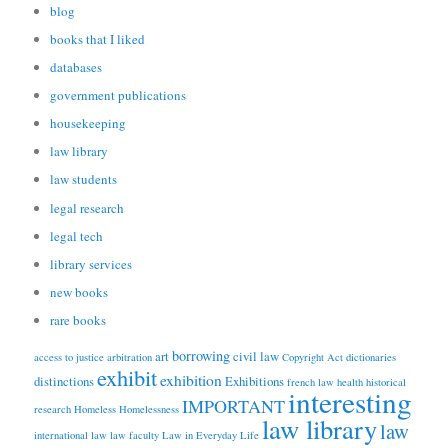
blog
books that I liked
databases
government publications
housekeeping
law library
law students
legal research
legal tech
library services
new books
rare books
borrowing
art
civil law
access to justice
arbitration
Copyright Act
dictionaries
exhibit
exhibition
distinctions
Exhibitions
french law
health
historical
interesting
IMPORTANT
research
Homeless
Homelessness
law library
law
international law
law faculty
Law in Everyday Life