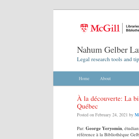
Nahum Gelber La
Legal research tools and tip
Main menu
Home
Skip to primary content
Skip to secondary content
About
À la découverte: La bi
Québec
Mc
Posted on
February 24, 2021
by
George Yeryomin
Par:
, étudian
référence à la Bibliothèque Gel