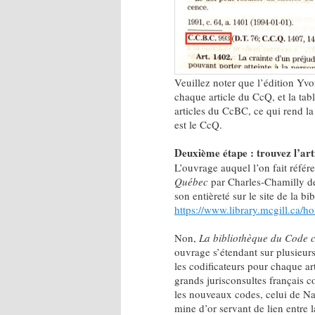
Veuillez noter que l’édition Yvo
chaque article du CcQ, et la tabl
articles du CcBC, ce qui rend l
est le CcQ.
Deuxième étape : trouvez l’ar
L’ouvrage auquel l’on fait référ
Québec
par Charles-Chamilly de
son entièreté sur le site de la b
https://www.library.mcgill.ca/ho
Non,
La
bibliothèque du Code c
ouvrage s’étendant sur plusieurs
les codificateurs pour chaque ar
grands jurisconsultes français c
les nouveaux codes, celui de Nap
mine d’or servant de lien entre la