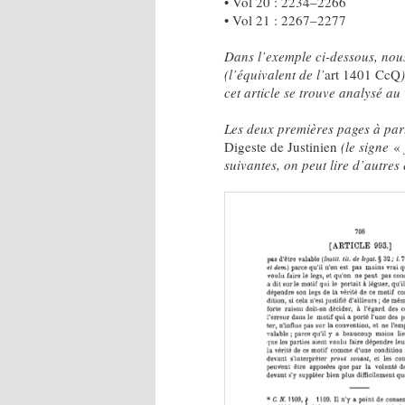
• Vol 20 : 2234–2266
• Vol 21 : 2267–2277
Dans l’exemple ci-dessous, nous
(l’équivalent de l’
art 1401
CcQ
cet article se trouve analysé au
Les deux premières pages à part
Digeste de Justinien
(le signe
«
suivantes, on peut lire d’autres