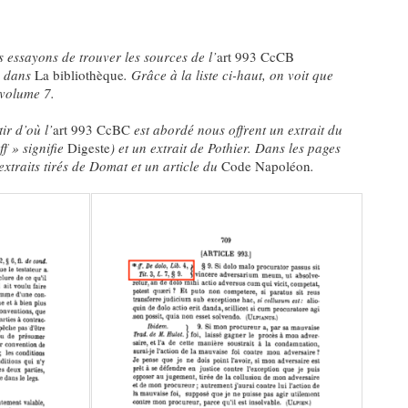
 essayons de trouver les sources de l’
art 993
CcCB
) dans
La
bibliothèque
. Grâce à la liste ci-haut, on voit que
 volume 7.
ir d’où l’
art 993 CcBC
est abordé nous offrent un extrait du
ff » signifie
Digeste
) et un extrait de Pothier.
Dans les pages
 extraits tirés de Domat et un article du
Code Napoléon
.