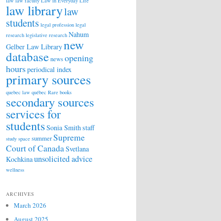
law
law faculty
Law in Everyday Life
law library
law
students
legal profession
legal
Nahum
research
legislative research
new
Gelber Law Library
database
opening
news
hours
periodical index
primary sources
quebec law
québec
Rare books
secondary sources
services for
students
Sonia Smith
staff
Supreme
summer
study space
Court of Canada
Svetlana
unsolicited advice
Kochkina
wellness
ARCHIVES
March 2026
August 2025