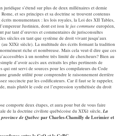
ion juridique s’étend sur plus de deux millénaires et demie
e Rome, et ses principes et sa doctrine se trouvent contenus
écrits monumentaux : les lois royales, la Loi des XII Tables,
’empereur Justinien, dont est issu le
jus commune
européen,
ent par tant d’œuvres et commentaires de jurisconsultes
 des siècles en tant que système de droit vivant jusqu’aux
 (au XIXè siècle). La multitude des écrits formant la tradition
c énormément riche et nombreuse. Mais cela veut-il dire que ces
qu’accessibles à un nombre très limité de chercheurs? Bien au
 simple d’avoir accès aux extraits les plus pertinents de
es qui ont servi de sources pour les compilateurs du Code
 d’une grande utilité pour comprendre le raisonnement derrière
sez succincte par les codificateurs. Car il faut se le rappeler,
code, mais plutôt le code est l’expression synthétisée du droit
e comporte deux étapes, et aura pour but de vous faire
e de la doctrine civiliste québécoise du XIXè siècle,
La
par Charles-Chamilly de Lorimier et
la province de Québec
oncordance entre le CcQ et le CcBC