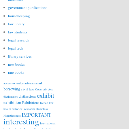
government publications
housekeeping
law library
law students
legal research
legal tech
library services
new books
rare books
art
access to justice
arbitration
borrowing
civil law
Copyright Act
exhibit
distinctions
dictionaries
exhibition
Exhibitions
french law
health
historical research
Homeless
IMPORTANT
Homelessness
interesting
international