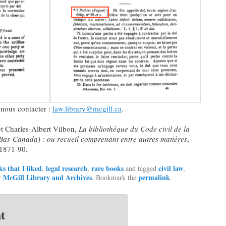
 nous contacter :
law.library@mcgill.ca
.
t Charles-Albert Vilbon,
La bibliothèque du Code civil de la
Bas-Canada) : ou recueil comprenant entre autres matières
,
1871-90.
s that I liked
legal research
rare books
civil law
,
,
and tagged
,
McGill Library and Archives
permalink
y
. Bookmark the
.
t