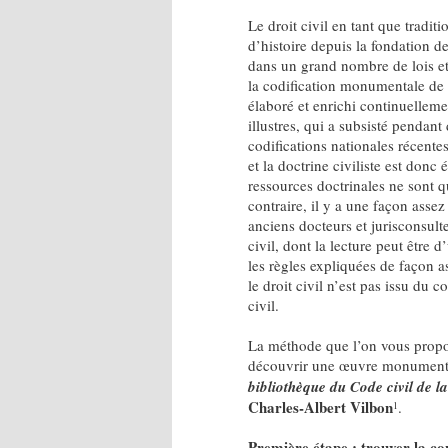
Le droit civil en tant que tradit
d’histoire depuis la fondation d
dans un grand nombre de lois et 
la codification monumentale de l
élaboré et enrichi continuellem
illustres, qui a subsisté pendant
codifications nationales récentes
et la doctrine civiliste est don
ressources doctrinales ne sont 
contraire, il y a une façon assez
anciens docteurs et jurisconsult
civil, dont la lecture peut être
les règles expliquées de façon as
le droit civil n’est pas issu du 
civil.
La méthode que l’on vous propos
découvrir une œuvre monumental
bibliothèque du Code civil de 
Charles-Albert Vilbon
.
1
Première étape : trouver la c