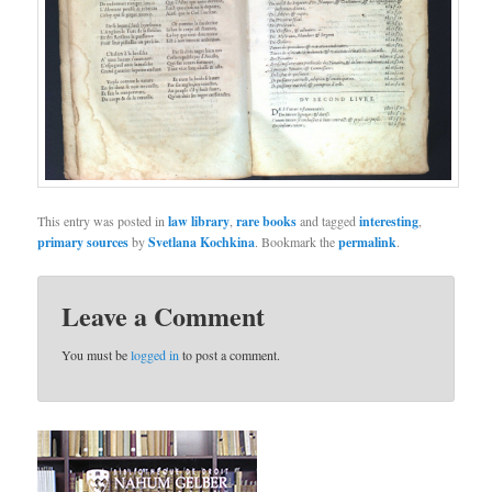
This entry was posted in
law library
,
rare books
and tagged
interesting
,
primary sources
by
Svetlana Kochkina
. Bookmark the
permalink
.
Leave a Comment
You must be
logged in
to post a comment.