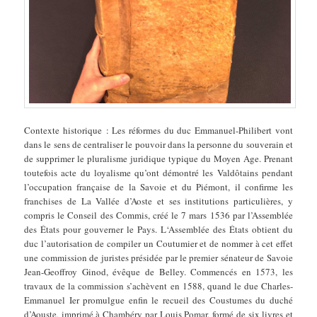
Contexte historique : Les réformes du duc Emmanuel-Philibert vont
dans le sens de centraliser le pouvoir dans la personne du souverain et
de supprimer le pluralisme juridique typique du Moyen Age. Prenant
toutefois acte du loyalisme qu’ont démontré les Valdôtains pendant
l’occupation française de la Savoie et du Piémont, il confirme les
franchises de La Vallée d’Aoste et ses institutions particulières, y
compris le Conseil des Commis, créé le 7 mars 1536 par l’Assemblée
des États pour gouverner le Pays. L‘Assemblée des États obtient du
duc l’autorisation de compiler un Coutumier et de nommer à cet effet
une commission de juristes présidée par le premier sénateur de Savoie
Jean-Geoffroy Ginod, évêque de Belley. Commencés en 1573, les
travaux de la commission s’achèvent en 1588, quand le due Charles-
Emmanuel Ier promulgue enfin le recueil des Coustumes du duché
d’Aouste, imprimé à Chambéry par Louis Pomar, formé de six livres et