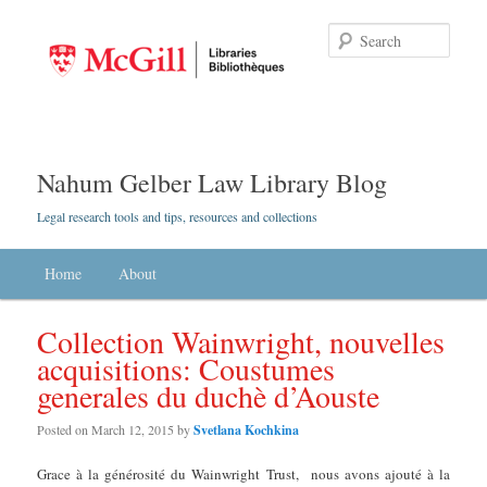
Searc
Nahum Gelber Law Library Blog
Legal research tools and tips, resources and collections
Main menu
Home
Skip to primary content
Skip to secondary content
About
Collection Wainwright, nouvelles
acquisitions: Coustumes
generales du duchè d’Aouste
Posted on
March 12, 2015
by
Svetlana Kochkina
Grace à la générosité du Wainwright Trust, nous avons ajouté à la