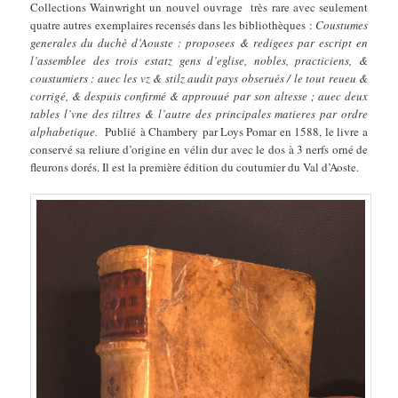
Collections Wainwright un nouvel ouvrage très rare avec seulement
quatre autres exemplaires recensés dans les bibliothèques :
Coustumes
generales du duchè d’Aouste : proposees & redigees par escript en
l’assemblee des trois estatz gens d’eglise, nobles, practiciens, &
coustumiers : auec les vz & stilz audit pays obserués / le tout reueu &
corrigé, & despuis confirmé & approuué par son altesse ; auec deux
tables l’vne des tiltres & l’autre des principales matieres par ordre
alphabetique.
Publié à Chambery par Loys Pomar en 1588, le livre a
conservé sa reliure d’origine en vélin dur avec le dos à 3 nerfs orné de
fleurons dorés. Il est la première édition du coutumier du Val d’Aoste.