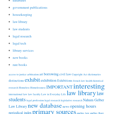
databases
government publications
housekeeping
law library
law students
legal research
legal tech
library services
new books
rare books
borrowing
art
civil law
access to justice
arbitration
Copyright Act
dictionaries
exhibit
exhibition
distinctions
Exhibitions
french law
health
historical
interesting
IMPORTANT
research
Homeless
Homelessness
law library
law
international law
law faculty
Law in Everyday Life
students
Nahum Gelber
legal profession
legal research
legislative research
new database
opening hours
Law Library
news
primary sources
periodical index
quebec law
québec
Rare